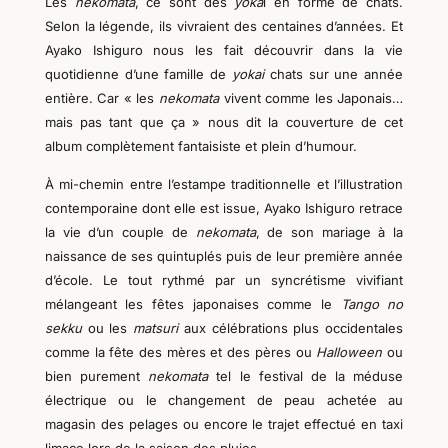
Les
nekomata
, ce sont des
yoka
i en forme de chats.
Selon la légende, ils vivraient des centaines d’années. Et
Ayako Ishiguro nous les fait découvrir dans la vie
quotidienne d’une famille de
yokai
chats sur une année
entière. Car « les
nekomata
vivent comme les Japonais…
mais pas tant que ça » nous dit la couverture de cet
album complètement fantaisiste et plein d’humour.
À mi-chemin entre l’estampe traditionnelle et l’illustration
contemporaine dont elle est issue, Ayako Ishiguro retrace
la vie d’un couple de
nekomata
, de son mariage à la
naissance de ses quintuplés puis de leur première année
d’école. Le tout rythmé par un syncrétisme vivifiant
mélangeant les fêtes japonaises comme le
Tango no
sekku
ou les
matsuri
aux célébrations plus occidentales
comme la fête des mères et des pères ou
Ha
l
loween
ou
bien purement
nekoma
ta
tel le festival de la méduse
électrique ou le changement de peau achetée au
magasin des pelages ou encore le trajet effectué en taxi