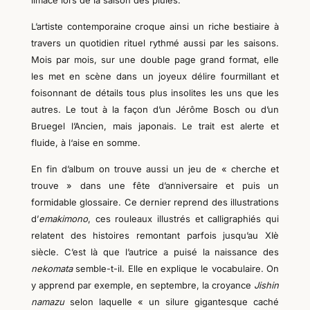
limace lors de la saison des pluies.
L’artiste contemporaine croque ainsi un riche bestiaire à
travers un quotidien rituel rythmé aussi par les saisons.
Mois par mois, sur une double page grand format, elle
les met en scène dans un joyeux délire fourmillant et
foisonnant de détails tous plus insolites les uns que les
autres. Le tout à la façon d’un Jérôme Bosch ou d’un
Bruegel l’Ancien, mais japonais. Le trait est alerte et
fluide, à l‘aise en somme.
En fin d’album on trouve aussi un jeu de « cherche et
trouve » dans une fête d’anniversaire et puis un
formidable glossaire. Ce dernier reprend des illustrations
d’
emakimono
, ces rouleaux illustrés et calligraphiés qui
relatent des histoires remontant parfois jusqu’au XIè
siècle. C’est là que l’autrice a puisé la naissance des
nekoma
ta
semble-t-il. Elle en explique le vocabulaire. On
y apprend par exemple, en septembre, la croyance
Jishin
namazu
selon laquelle « un silure gigantesque caché