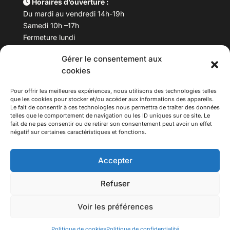
Horaires d’ouverture :
Du mardi au vendredi 14h-19h
Samedi 10h –17h
Fermeture lundi
Gérer le consentement aux
Téléphone :
04 78 53 06 40
cookies
Email :
maisondesculturesasiatiques@asiexpo.com
Pour offrir les meilleures expériences, nous utilisons des technologies telles
que les cookies pour stocker et/ou accéder aux informations des appareils.
Le fait de consentir à ces technologies nous permettra de traiter des données
telles que le comportement de navigation ou les ID uniques sur ce site. Le
fait de ne pas consentir ou de retirer son consentement peut avoir un effet
négatif sur certaines caractéristiques et fonctions.
Accepter
Refuser
© 2026 Asiexpo — Maison des Cultures Asiatiques.
Voir les préférences
Tous droits réservés.
Politique de cookies
Politique de confidentialité