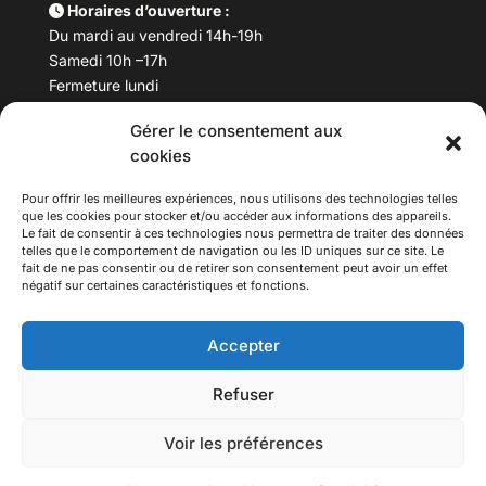
Horaires d’ouverture :
Du mardi au vendredi 14h-19h
Samedi 10h –17h
Fermeture lundi
Gérer le consentement aux
Téléphone :
04 78 53 06 40
cookies
Email :
maisondesculturesasiatiques@asiexpo.com
Pour offrir les meilleures expériences, nous utilisons des technologies telles
que les cookies pour stocker et/ou accéder aux informations des appareils.
Le fait de consentir à ces technologies nous permettra de traiter des données
telles que le comportement de navigation ou les ID uniques sur ce site. Le
fait de ne pas consentir ou de retirer son consentement peut avoir un effet
négatif sur certaines caractéristiques et fonctions.
Accepter
Refuser
© 2026 Asiexpo — Maison des Cultures Asiatiques.
Voir les préférences
Tous droits réservés.