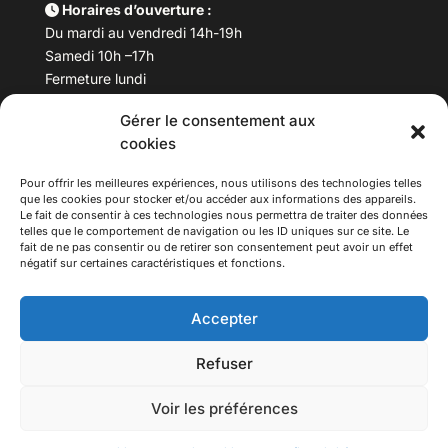
Horaires d’ouverture :
Du mardi au vendredi 14h-19h
Samedi 10h –17h
Fermeture lundi
Gérer le consentement aux
Téléphone :
04 78 53 06 40
cookies
Email :
maisondesculturesasiatiques@asiexpo.com
Pour offrir les meilleures expériences, nous utilisons des technologies telles
que les cookies pour stocker et/ou accéder aux informations des appareils.
Le fait de consentir à ces technologies nous permettra de traiter des données
telles que le comportement de navigation ou les ID uniques sur ce site. Le
fait de ne pas consentir ou de retirer son consentement peut avoir un effet
négatif sur certaines caractéristiques et fonctions.
Accepter
Refuser
© 2026 Asiexpo — Maison des Cultures Asiatiques.
Voir les préférences
Tous droits réservés.