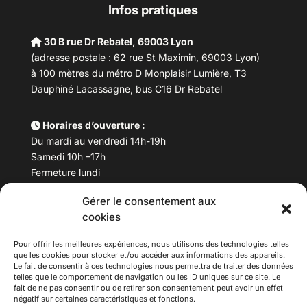
Infos pratiques
30 B rue Dr Rebatel, 69003 Lyon
(adresse postale : 62 rue St Maximin, 69003 Lyon)
à 100 mètres du métro D Monplaisir Lumière, T3
Dauphiné Lacassagne, bus C16 Dr Rebatel
Horaires d’ouverture :
Du mardi au vendredi 14h-19h
Samedi 10h –17h
Fermeture lundi
Gérer le consentement aux
Téléphone :
04 78 53 06 40
cookies
Email :
maisondesculturesasiatiques@asiexpo.com
Pour offrir les meilleures expériences, nous utilisons des technologies telles
que les cookies pour stocker et/ou accéder aux informations des appareils.
Le fait de consentir à ces technologies nous permettra de traiter des données
telles que le comportement de navigation ou les ID uniques sur ce site. Le
fait de ne pas consentir ou de retirer son consentement peut avoir un effet
négatif sur certaines caractéristiques et fonctions.