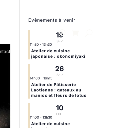
Évènements à venir
19
SEP
11h30
-
13h30
Atelier de cuisine
ntact
japonaise : okonomiyaki
26
SEP
14h00
-
16h15
Atelier de Pâtisserie
Laotienne : gateaux au
manioc et fleurs de lotus
10
OCT
11h00
-
13h30
Atelier de cuisine