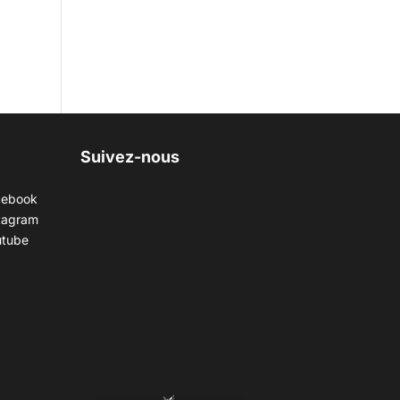
Suivez-nous
cebook
tagram
utube