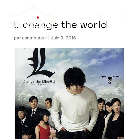
L change the world
par
contributeur
|
Juin 9, 2016