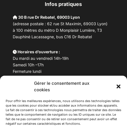
Infos pratiques
30 B rue Dr Rebatel, 69003 Lyon
(adresse postale : 62 rue St Maximin, 69003 Lyon)
à 100 mètres du métro D Monplaisir Lumière, T3
Dauphiné Lacassagne, bus C16 Dr Rebatel
Horaires d’ouverture :
Du mardi au vendredi 14h-19h
Samedi 10h –17h
Fermeture lundi
Gérer le consentement aux
Téléphone :
04 78 53 06 40
cookies
Email :
maisondesculturesasiatiques@asiexpo.com
Pour offrir les meilleures expériences, nous utilisons des technologies telles
que les cookies pour stocker et/ou accéder aux informations des appareils.
Le fait de consentir à ces technologies nous permettra de traiter des données
telles que le comportement de navigation ou les ID uniques sur ce site. Le
fait de ne pas consentir ou de retirer son consentement peut avoir un effet
négatif sur certaines caractéristiques et fonctions.