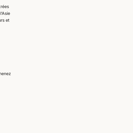
trées
l’Asie
urs et
imenez