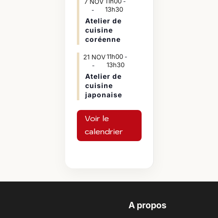
11h00
7
NOV
-
13h30
Atelier de
cuisine
coréenne
11h00
21
NOV
-
13h30
Atelier de
cuisine
japonaise
Voir le
calendrier
A propos