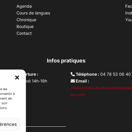
Agenda
Fa
Cours de langues
Ins
Chronique
Yo
Boutique
Contact
Infos pratiques
aires d’ouverture :
Téléphone :
04 78 53 06 40
rdi au vendredi 14h-19h
Email :
i 10h –17h
maisondesculturesasiatiques@a
e les
onsentir à
ture lundi
po.com
ement de
r son
ions.
férences