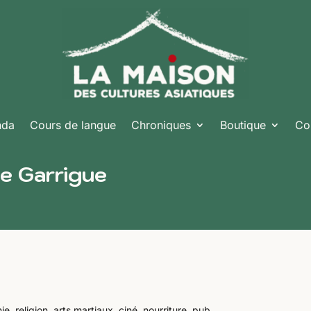
nda
Cours de langue
Chroniques
Boutique
Co
e Garrigue
e, religion, arts martiaux, ciné, nourriture, pub, …