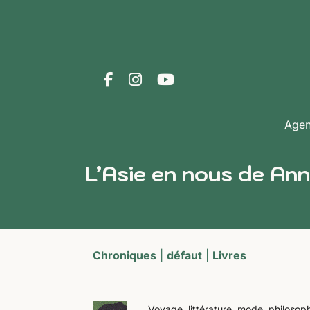
Age
L’Asie en nous de Ann
Chroniques
|
défaut
|
Livres
Voyage, littérature, mode, philosophi