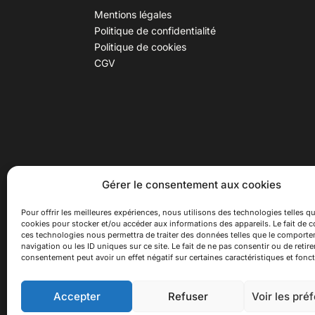
Mentions légales
Politique de confidentialité
Politique de cookies
CGV
30 B rue Dr Rebatel, 69003 Lyon
Hor
Gérer le consentement aux cookies
(adresse postale : 62 rue St
Du ma
Maximin, 69003 Lyon)
Samed
Pour offrir les meilleures expériences, nous utilisons des technologies telles qu
cookies pour stocker et/ou accéder aux informations des appareils. Le fait de c
à 100 mètres du métro D Monplaisir
Ferme
ces technologies nous permettra de traiter des données telles que le comport
Lumière, T3 Dauphiné Lacassagne,
navigation ou les ID uniques sur ce site. Le fait de ne pas consentir ou de retire
bus C16 Dr Rebatel
consentement peut avoir un effet négatif sur certaines caractéristiques et fonct
Accepter
Refuser
Voir les pré