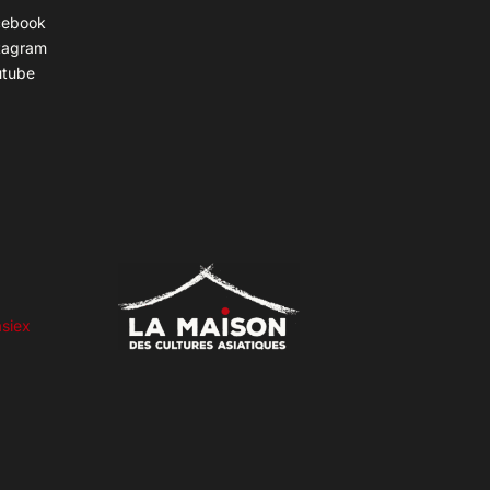
cebook
tagram
utube
siex