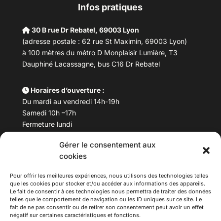
Infos pratiques
30 B rue Dr Rebatel, 69003 Lyon
(adresse postale : 62 rue St Maximin, 69003 Lyon)
à 100 mètres du métro D Monplaisir Lumière, T3
Dauphiné Lacassagne, bus C16 Dr Rebatel
Horaires d’ouverture :
Du mardi au vendredi 14h-19h
Samedi 10h –17h
Fermeture lundi
Gérer le consentement aux
Téléphone :
04 78 53 06 40
cookies
Email :
maisondesculturesasiatiques@asiexpo.com
Pour offrir les meilleures expériences, nous utilisons des technologies telles
que les cookies pour stocker et/ou accéder aux informations des appareils.
Le fait de consentir à ces technologies nous permettra de traiter des données
telles que le comportement de navigation ou les ID uniques sur ce site. Le
fait de ne pas consentir ou de retirer son consentement peut avoir un effet
négatif sur certaines caractéristiques et fonctions.