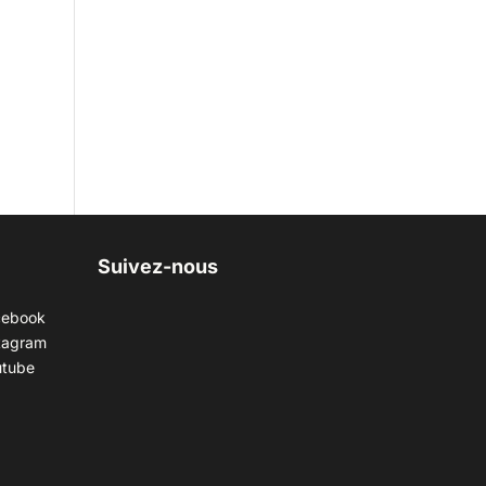
Suivez-nous
cebook
tagram
utube