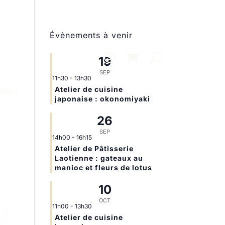
Évènements à venir
19
SEP
11h30
-
13h30
Atelier de cuisine
ntact
japonaise : okonomiyaki
26
SEP
14h00
-
16h15
Atelier de Pâtisserie
Laotienne : gateaux au
manioc et fleurs de lotus
10
OCT
11h00
-
13h30
Atelier de cuisine