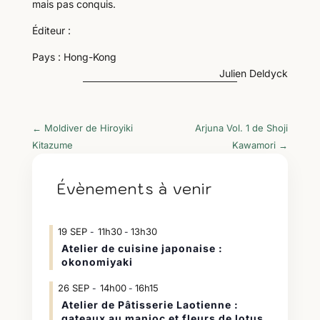
mais pas conquis.
Éditeur :
Pays : Hong-Kong
Julien Deldyck
←
Moldiver de Hiroyiki
Arjuna Vol. 1 de Shoji
Kitazume
Kawamori
→
Évènements à venir
19
SEP
11h30
13h30
-
Atelier de cuisine japonaise :
okonomiyaki
26
SEP
14h00
16h15
-
Atelier de Pâtisserie Laotienne :
gateaux au manioc et fleurs de lotus