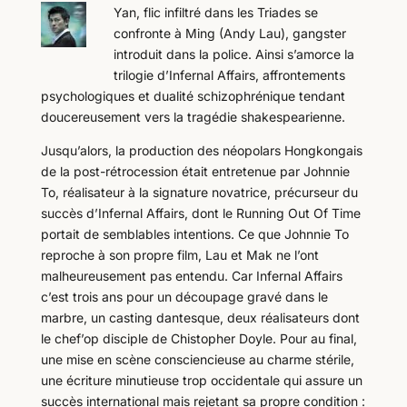
Yan, flic infiltré dans les Triades se
confronte à Ming (Andy Lau), gangster
introduit dans la police. Ainsi s’amorce la
trilogie d’Infernal Affairs, affrontements
psychologiques et dualité schizophrénique tendant
doucereusement vers la tragédie shakespearienne.
Jusqu’alors, la production des néopolars Hongkongais
de la post-rétrocession était entretenue par Johnnie
To, réalisateur à la signature novatrice, précurseur du
succès d’Infernal Affairs, dont le Running Out Of Time
portait de semblables intentions. Ce que Johnnie To
reproche à son propre film, Lau et Mak ne l’ont
malheureusement pas entendu. Car Infernal Affairs
c’est trois ans pour un découpage gravé dans le
marbre, un casting dantesque, deux réalisateurs dont
le chef’op disciple de Chistopher Doyle. Pour au final,
une mise en scène consciencieuse au charme stérile,
une écriture minutieuse trop occidentale qui assure un
succès international mais rejetant sa propre condition :