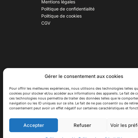
Mentions légales
Politique de confidentialité
Politique de cookies
CGV
30 B rue Dr Rebatel, 69003 Lyon
Hor
Gérer le consentement aux cookies
(adresse postale : 62 rue St
Du ma
Maximin, 69003 Lyon)
Samed
Pour offrir les meilleures expériences, nous utilisons des technologies telles qu
cookies pour stocker et/ou accéder aux informations des appareils. Le fait de c
à 100 mètres du métro D Monplaisir
Ferme
ces technologies nous permettra de traiter des données telles que le comport
Lumière, T3 Dauphiné Lacassagne,
navigation ou les ID uniques sur ce site. Le fait de ne pas consentir ou de retire
bus C16 Dr Rebatel
consentement peut avoir un effet négatif sur certaines caractéristiques et fonct
Accepter
Refuser
Voir les pré