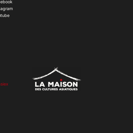
cebook
tagram
utube
siex