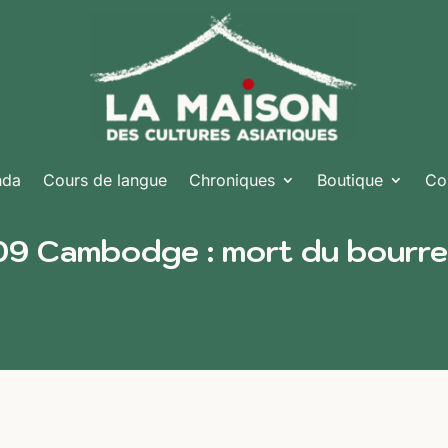
nda
Cours de langue
Chroniques
Boutique
Co
09 Cambodge : mort du bourr