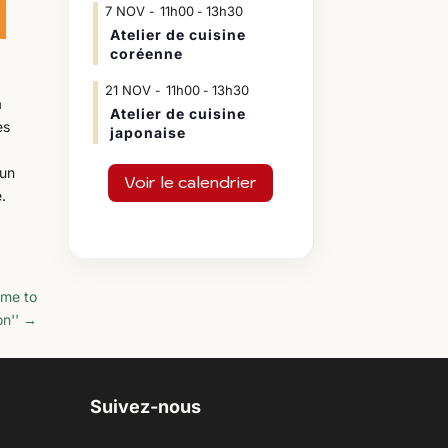
7
NOV
11h00
13h30
-
Atelier de cuisine
coréenne
21
NOV
11h00
13h30
-
a
Atelier de cuisine
es
japonaise
 un
Voir le calendrier
.
 me to
n''
→
Suivez-nous