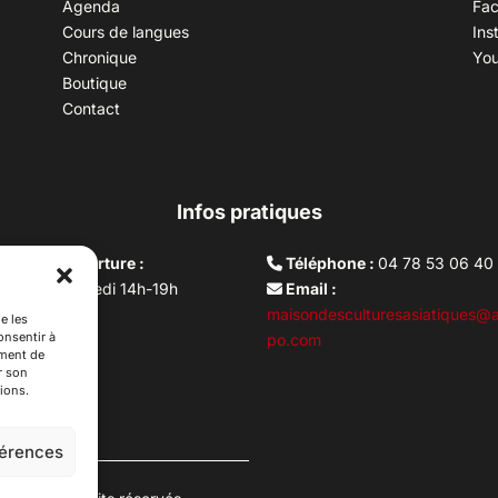
Agenda
Fa
Cours de langues
Ins
Chronique
Yo
Boutique
Contact
Infos pratiques
aires d’ouverture :
Téléphone :
04 78 53 06 40
rdi au vendredi 14h-19h
Email :
i 10h –17h
maisondesculturesasiatiques@a
e les
onsentir à
ture lundi
po.com
ement de
r son
ions.
férences