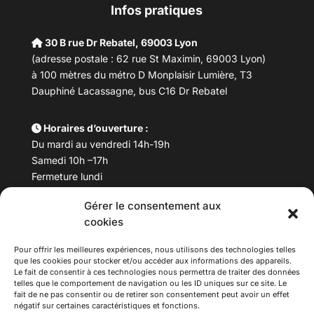
Infos pratiques
30 B rue Dr Rebatel, 69003 Lyon
(adresse postale : 62 rue St Maximin, 69003 Lyon)
à 100 mètres du métro D Monplaisir Lumière, T3
Dauphiné Lacassagne, bus C16 Dr Rebatel
Horaires d’ouverture :
Du mardi au vendredi 14h-19h
Samedi 10h –17h
Fermeture lundi
Gérer le consentement aux
Téléphone :
04 78 53 06 40
cookies
Email :
maisondesculturesasiatiques@asiexpo.com
Pour offrir les meilleures expériences, nous utilisons des technologies telles
que les cookies pour stocker et/ou accéder aux informations des appareils.
Le fait de consentir à ces technologies nous permettra de traiter des données
telles que le comportement de navigation ou les ID uniques sur ce site. Le
fait de ne pas consentir ou de retirer son consentement peut avoir un effet
négatif sur certaines caractéristiques et fonctions.