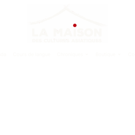
nda
Cours de langue
Chroniques
Boutique
Co