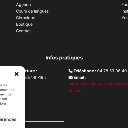
Agenda
Fa
Cours de langues
Ins
Chronique
Yo
Boutique
Contact
Infos pratiques
aires d’ouverture :
Téléphone :
04 78 53 06 40
rdi au vendredi 14h-19h
Email :
i 10h –17h
maisondesculturesasiatiques@a
e les
onsentir à
ture lundi
po.com
ement de
r son
ions.
férences