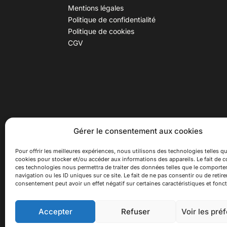
Mentions légales
Politique de confidentialité
Politique de cookies
CGV
30 B rue Dr Rebatel, 69003 Lyon
Hor
Gérer le consentement aux cookies
(adresse postale : 62 rue St
Du ma
Maximin, 69003 Lyon)
Samed
Pour offrir les meilleures expériences, nous utilisons des technologies telles qu
cookies pour stocker et/ou accéder aux informations des appareils. Le fait de c
à 100 mètres du métro D Monplaisir
Ferme
ces technologies nous permettra de traiter des données telles que le comport
Lumière, T3 Dauphiné Lacassagne,
navigation ou les ID uniques sur ce site. Le fait de ne pas consentir ou de retire
bus C16 Dr Rebatel
consentement peut avoir un effet négatif sur certaines caractéristiques et fonct
Accepter
Refuser
Voir les pré