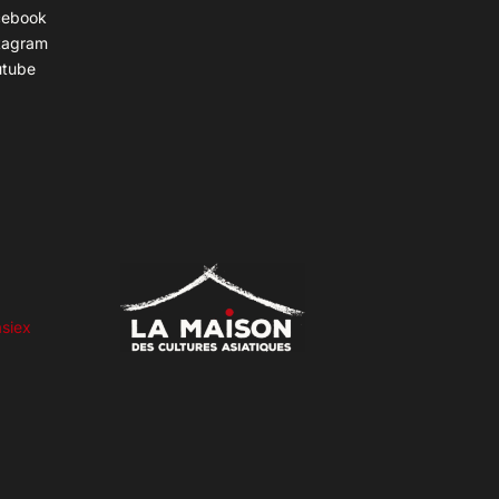
cebook
tagram
utube
siex