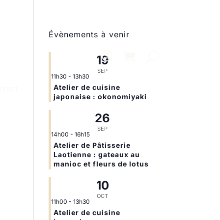
Évènements à venir
19
SEP
11h30
-
13h30
Atelier de cuisine
ntact
japonaise : okonomiyaki
26
SEP
14h00
-
16h15
Atelier de Pâtisserie
Laotienne : gateaux au
manioc et fleurs de lotus
10
OCT
11h00
-
13h30
Atelier de cuisine