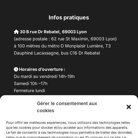
Infos pratiques
30 B rue Dr Rebatel, 69003 Lyon
(adresse postale : 62 rue St Maximin, 69003 Lyon)
à 100 mètres du métro D Monplaisir Lumière, T3
Dauphiné Lacassagne, bus C16 Dr Rebatel
Horaires d’ouverture :
Du mardi au vendredi 14h-19h
Samedi 10h –17h
Fermeture lundi
Gérer le consentement aux
Téléphone :
04 78 53 06 40
cookies
Email :
maisondesculturesasiatiques@asiexpo.com
Pour offrir les meilleures expériences, nous utilisons des technologies telles
que les cookies pour stocker et/ou accéder aux informations des appareils.
Le fait de consentir à ces technologies nous permettra de traiter des données
telles que le comportement de navigation ou les ID uniques sur ce site. Le