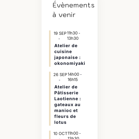
Évènements
à venir
11h30
19
SEP
-
13h30
Atelier de
cuisine
japonaise :
okonomiyaki
14h00
26
SEP
-
16h15
Atelier de
Pâtisserie
Laotienne :
gateaux au
manioc et
fleurs de
lotus
11h00
10
OCT
-
13h30