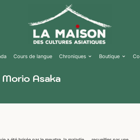
nda
Cours de langue
Chroniques
Boutique
Co
de Morio Asaka
a vie a été brisée par le meurtre, la maladie, … recueillies par une