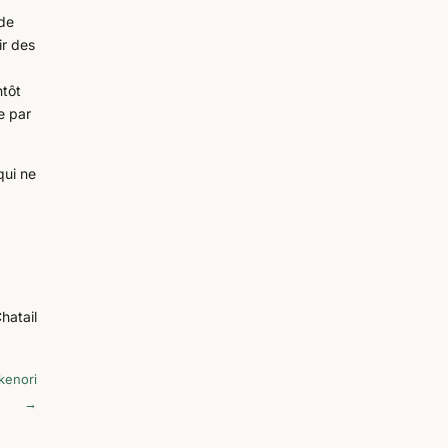
 de
ir des
ntôt
e par
qui ne
Chatail
kenori
→