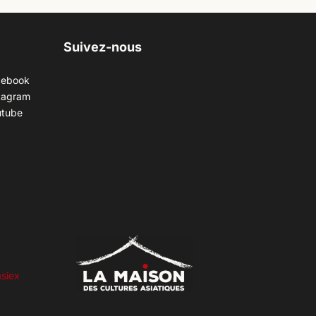
Suivez-nous
cebook
tagram
utube
siex