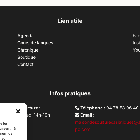
Lien utile
Agenda
Fa
Cours de langues
Ins
Chronique
Yo
Boutique
Contact
Infos pratiques
aires d’ouverture :
Téléphone :
04 78 53 06 40
rdi au vendredi 14h-19h
Email :
i 10h –17h
maisondesculturesasiatiques@a
e les
onsentir à
ture lundi
po.com
ement de
r son