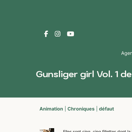
Age
Gunsliger girl Vol. 1 
Animation
|
Chroniques
|
défaut
Elles sont cinq, cinq fillettes dont l