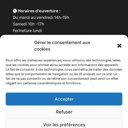
Horaires d’ouverture :
Du mardi au vendredi 14h-19h
Samedi 10h –17h
Fermeture lundi
Gérer le consentement aux
Téléphone :
04 78 53 06 40
cookies
Email :
maisondesculturesasiatiques@asiexpo.com
Pour offrir les meilleures expériences, nous utilisons des technologies telles
que les cookies pour stocker et/ou accéder aux informations des appareils.
Le fait de consentir à ces technologies nous permettra de traiter des données
telles que le comportement de navigation ou les ID uniques sur ce site. Le
fait de ne pas consentir ou de retirer son consentement peut avoir un effet
négatif sur certaines caractéristiques et fonctions.
Accepter
Refuser
© 2026 Asiexpo — Maison des Cultures Asiatiques.
Voir les préférences
Tous droits réservés.