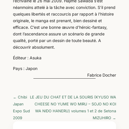
l’écrivaine le 26 mai 2009. Hajime Sawada s’est
néanmoins attelé à la tâche avec conviction. S’il prend
quelques libertés et raccourcis par rapport à l’histoire
originale, le manga est prenant, bien dessiné et
efficace. C’est une bonne œuvre d’héroic-fantasy,
dont l’ascendance assure un scénario de grande
qualité, porté par un dessin de toute beauté. A
découvrir absolument.
Éditeur : Asuka
Pays : Japon
Fabrice Docher
←
Chibi
LE JEU DU CHAT ET DE LA SOURIS (KYUSO WA
Japan
CHEESE NO YUME WO MIRU – SOJO NO KOI
Expo Sud
WA NIDO HANERU) volumes 1 et 2 de Setona
2009
MIZUHIRO
→