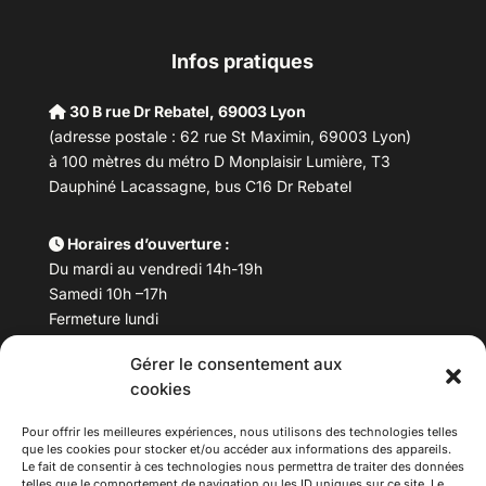
Infos pratiques
30 B rue Dr Rebatel, 69003 Lyon
(adresse postale : 62 rue St Maximin, 69003 Lyon)
à 100 mètres du métro D Monplaisir Lumière, T3
Dauphiné Lacassagne, bus C16 Dr Rebatel
Horaires d’ouverture :
Du mardi au vendredi 14h-19h
Samedi 10h –17h
Fermeture lundi
Gérer le consentement aux
Téléphone :
04 78 53 06 40
cookies
Email :
maisondesculturesasiatiques@asiexpo.com
Pour offrir les meilleures expériences, nous utilisons des technologies telles
que les cookies pour stocker et/ou accéder aux informations des appareils.
Le fait de consentir à ces technologies nous permettra de traiter des données
telles que le comportement de navigation ou les ID uniques sur ce site. Le