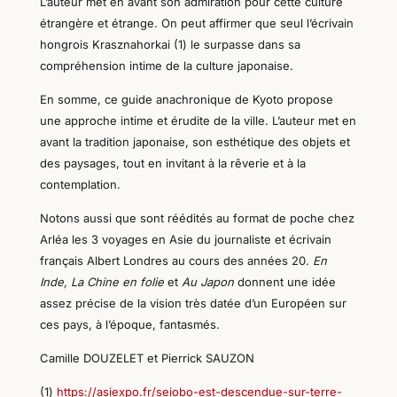
L’auteur met en avant son admiration pour cette culture
étrangère et étrange. On peut affirmer que seul l’écrivain
hongrois Krasznahorkai (1) le surpasse dans sa
compréhension intime de la culture japonaise.
En somme, ce guide anachronique de Kyoto propose
une approche intime et érudite de la ville. L’auteur met en
avant la tradition japonaise, son esthétique des objets et
des paysages, tout en invitant à la rêverie et à la
contemplation.
Notons aussi que sont réédités au format de poche chez
Arléa les 3 voyages en Asie du journaliste et écrivain
français Albert Londres au cours des années 20.
En
Inde,
L
a Chine en folie
et
A
u Japon
donnent une idée
assez précise de la vision très datée d’un Européen sur
ces pays, à l’époque, fantasmés.
Camille DOUZELET et Pierrick SAUZON
(1)
https://asiexpo.fr/seiobo-est-descendue-sur-terre-