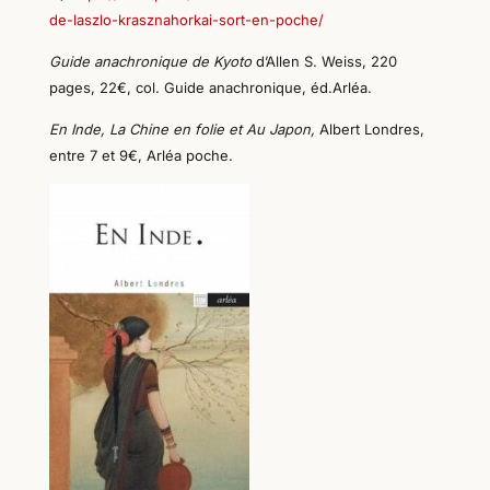
de-laszlo-krasznahorkai-sort-en-poche/
Guide anachronique de Kyoto
d’Allen S. Weiss,
220
pages, 22€, col. Guide anachronique, éd.
Arléa.
En Inde,
L
a Chine en folie et
A
u Japon,
Albert Londres,
entre 7 et 9€, Arléa poche.