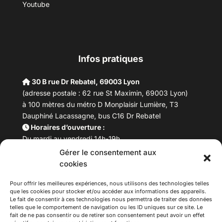
Youtube
Infos pratiques
30 B rue Dr Rebatel, 69003 Lyon
(adresse postale : 62 rue St Maximin, 69003 Lyon)
à 100 mètres du métro D Monplaisir Lumière, T3
Dauphiné Lacassagne, bus C16 Dr Rebatel
Horaires d’ouverture :
Du mardi au vendredi 14h-19h
Samedi 10h –17h
Gérer le consentement aux
Fermeture lundi
cookies
Téléphone :
04 78 53 06 40
Pour offrir les meilleures expériences, nous utilisons des technologies telles
Email :
maisondesculturesasiatiques@asiexpo.com
que les cookies pour stocker et/ou accéder aux informations des appareils.
Le fait de consentir à ces technologies nous permettra de traiter des données
telles que le comportement de navigation ou les ID uniques sur ce site. Le
fait de ne pas consentir ou de retirer son consentement peut avoir un effet