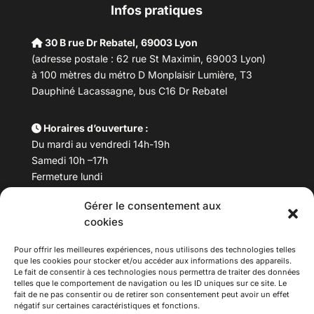
Infos pratiques
30 B rue Dr Rebatel, 69003 Lyon
(adresse postale : 62 rue St Maximin, 69003 Lyon)
à 100 mètres du métro D Monplaisir Lumière, T3
Dauphiné Lacassagne, bus C16 Dr Rebatel
Horaires d’ouverture :
Du mardi au vendredi 14h-19h
Samedi 10h –17h
Fermeture lundi
Gérer le consentement aux
Téléphone :
04 78 53 06 40
cookies
Email :
maisondesculturesasiatiques@asiexpo.com
Pour offrir les meilleures expériences, nous utilisons des technologies telles
que les cookies pour stocker et/ou accéder aux informations des appareils.
Le fait de consentir à ces technologies nous permettra de traiter des données
telles que le comportement de navigation ou les ID uniques sur ce site. Le
fait de ne pas consentir ou de retirer son consentement peut avoir un effet
négatif sur certaines caractéristiques et fonctions.