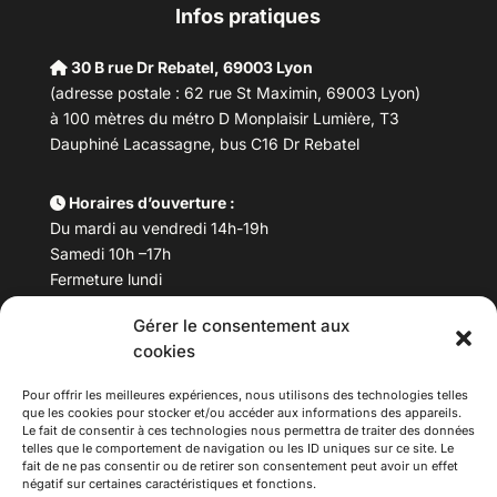
Infos pratiques
30 B rue Dr Rebatel, 69003 Lyon
(adresse postale : 62 rue St Maximin, 69003 Lyon)
à 100 mètres du métro D Monplaisir Lumière, T3
Dauphiné Lacassagne, bus C16 Dr Rebatel
Horaires d’ouverture :
Du mardi au vendredi 14h-19h
Samedi 10h –17h
Fermeture lundi
Gérer le consentement aux
Téléphone :
04 78 53 06 40
cookies
Email :
maisondesculturesasiatiques@asiexpo.com
Pour offrir les meilleures expériences, nous utilisons des technologies telles
que les cookies pour stocker et/ou accéder aux informations des appareils.
Le fait de consentir à ces technologies nous permettra de traiter des données
telles que le comportement de navigation ou les ID uniques sur ce site. Le
fait de ne pas consentir ou de retirer son consentement peut avoir un effet
négatif sur certaines caractéristiques et fonctions.