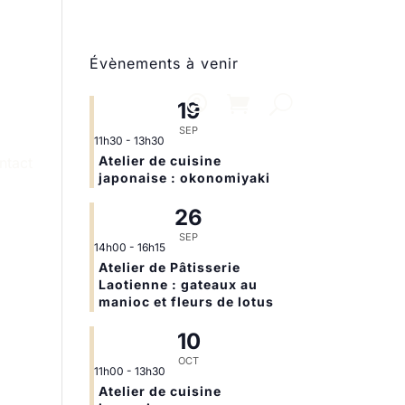
Évènements à venir
19
SEP
11h30
-
13h30
Atelier de cuisine
ntact
japonaise : okonomiyaki
26
SEP
14h00
-
16h15
Atelier de Pâtisserie
Laotienne : gateaux au
manioc et fleurs de lotus
10
OCT
11h00
-
13h30
Atelier de cuisine