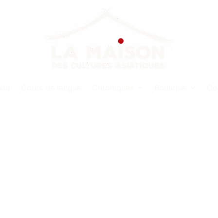
nda
Cours de langue
Chroniques
Boutique
Co