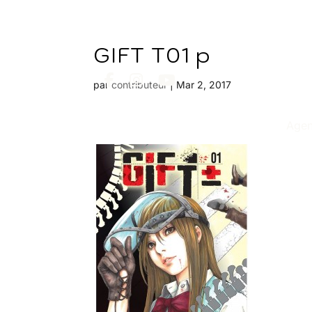
GIFT T01 p
par
contributeur
|
Mar 2, 2017
Age