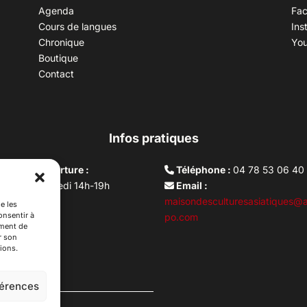
Agenda
Fa
Cours de langues
Ins
Chronique
Yo
Boutique
Contact
Infos pratiques
aires d’ouverture :
Téléphone :
04 78 53 06 40
rdi au vendredi 14h-19h
Email :
i 10h –17h
maisondesculturesasiatiques@a
e les
onsentir à
ture lundi
po.com
ement de
r son
ions.
férences