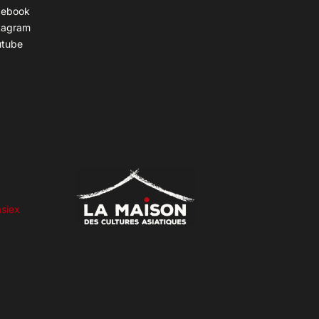
cebook
tagram
utube
siex