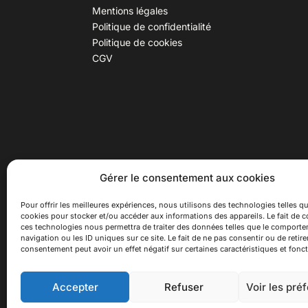
Mentions légales
Politique de confidentialité
Politique de cookies
CGV
30 B rue Dr Rebatel, 69003 Lyon
Hor
Gérer le consentement aux cookies
(adresse postale : 62 rue St
Du ma
Maximin, 69003 Lyon)
Samed
Pour offrir les meilleures expériences, nous utilisons des technologies telles qu
cookies pour stocker et/ou accéder aux informations des appareils. Le fait de c
à 100 mètres du métro D Monplaisir
Ferme
ces technologies nous permettra de traiter des données telles que le comport
Lumière, T3 Dauphiné Lacassagne,
navigation ou les ID uniques sur ce site. Le fait de ne pas consentir ou de retire
bus C16 Dr Rebatel
consentement peut avoir un effet négatif sur certaines caractéristiques et fonct
Accepter
Refuser
Voir les pré