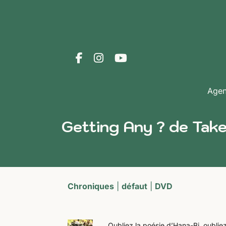
Age
Getting Any ? de Take
Chroniques
|
défaut
|
DVD
Oubliez la poésie d’Hana-Bi, oubliez 