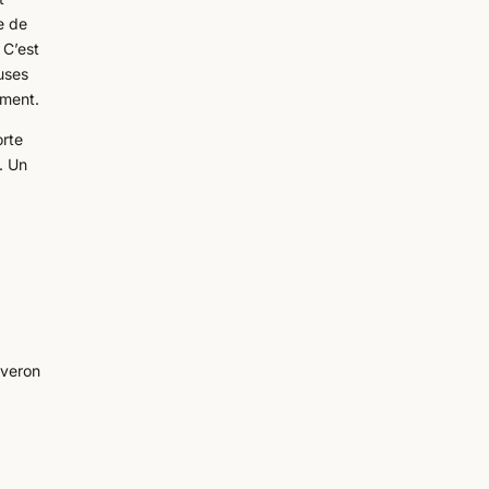
e de
 C’est
euses
ement.
orte
). Un
uveron