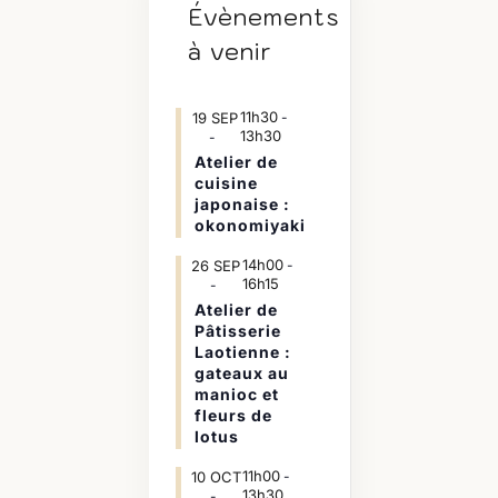
Évènements
à venir
11h30
19
SEP
-
13h30
Atelier de
cuisine
japonaise :
okonomiyaki
14h00
26
SEP
-
16h15
Atelier de
Pâtisserie
Laotienne :
gateaux au
manioc et
fleurs de
lotus
11h00
10
OCT
-
13h30