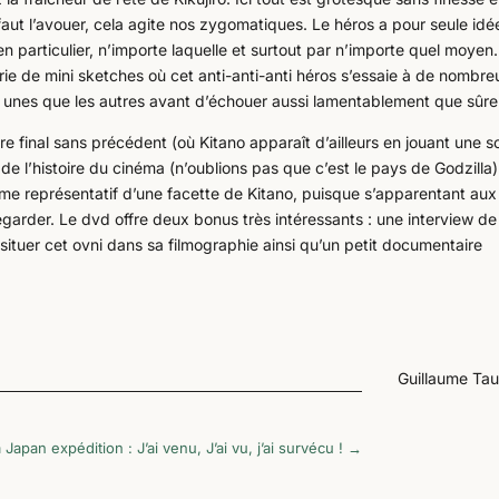
aut l’avouer, cela agite nos zygomatiques. Le héros a pour seule idé
particulier, n’importe laquelle et surtout par n’importe quel moyen.
érie de mini sketches où cet anti-anti-anti héros s’essaie à de nombr
s unes que les autres avant d’échouer aussi lamentablement que sûr
e final sans précédent (où Kitano apparaît d’ailleurs en jouant une s
 de l’histoire du cinéma (n’oublions pas que c’est le pays de Godzilla
e représentatif d’une facette de Kitano, puisque s’apparentant aux
egarder. Le dvd offre deux bonus très intéressants : une interview de
tuer cet ovni dans sa filmographie ainsi qu’un petit documentaire
Guillaume Ta
 Japan expédition : J’ai venu, J’ai vu, j’ai survécu !
→