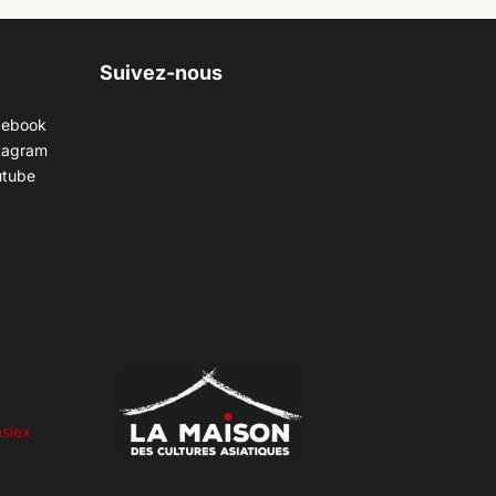
Suivez-nous
cebook
tagram
utube
siex