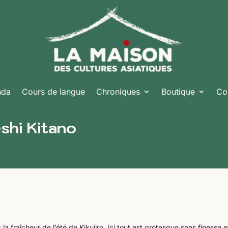
nda
Cours de langue
Chroniques
Boutique
Co
shi Kitano
la fraîcheur de l’été de Kikujiro. Ici tout est grotesque sans finesse e