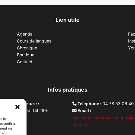
Lien utile
Agenda
Fa
Cours de langues
Ins
Chronique
Yo
Boutique
Contact
Infos pratiques
aires d’ouverture :
Téléphone :
04 78 53 06 40
rdi au vendredi 14h-19h
Email :
i 10h –17h
maisondesculturesasiatiques@a
e les
onsentir à
ture lundi
po.com
ement de
r son