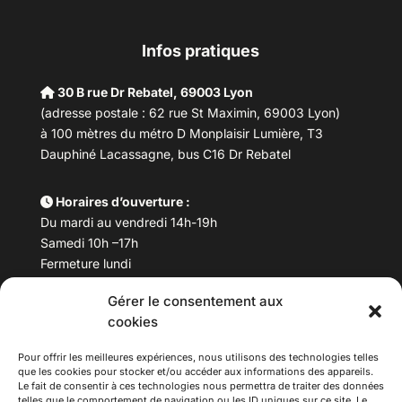
Infos pratiques
30 B rue Dr Rebatel, 69003 Lyon
(adresse postale : 62 rue St Maximin, 69003 Lyon)
à 100 mètres du métro D Monplaisir Lumière, T3
Dauphiné Lacassagne, bus C16 Dr Rebatel
Horaires d’ouverture :
Du mardi au vendredi 14h-19h
Samedi 10h –17h
Fermeture lundi
Gérer le consentement aux
Téléphone :
04 78 53 06 40
cookies
Email :
maisondesculturesasiatiques@asiexpo.com
Pour offrir les meilleures expériences, nous utilisons des technologies telles
que les cookies pour stocker et/ou accéder aux informations des appareils.
Le fait de consentir à ces technologies nous permettra de traiter des données
telles que le comportement de navigation ou les ID uniques sur ce site. Le