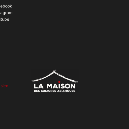
cebook
tagram
utube
siex