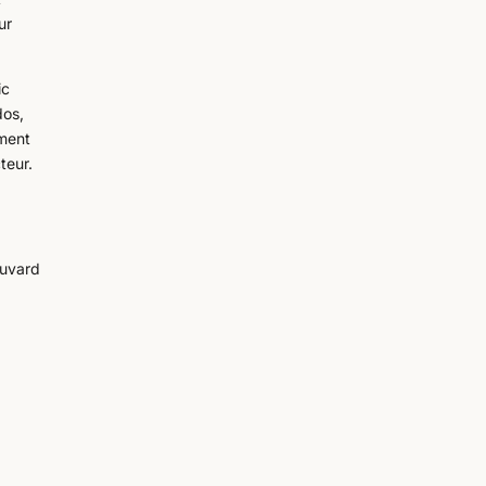
ur
ic
dos,
iment
teur.
ouvard