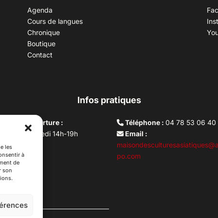
Agenda
Fa
Cours de langues
Ins
Chronique
Yo
Boutique
Contact
Infos pratiques
aires d’ouverture :
Téléphone :
04 78 53 06 40
rdi au vendredi 14h-19h
Email :
i 10h –17h
maisondesculturesasiatiques@a
e les
onsentir à
ture lundi
po.com
ement de
r son
ions.
férences