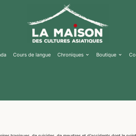
nda
Cours de langue
Chroniques
Boutique
Co
toires tragiques, de suicides, de meurtres et d’accidents dont le poin