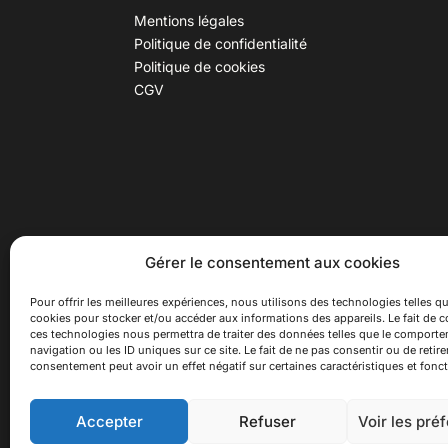
Mentions légales
Politique de confidentialité
Politique de cookies
CGV
30 B rue Dr Rebatel, 69003 Lyon
Hor
Gérer le consentement aux cookies
(adresse postale : 62 rue St
Du ma
Maximin, 69003 Lyon)
Samed
Pour offrir les meilleures expériences, nous utilisons des technologies telles qu
cookies pour stocker et/ou accéder aux informations des appareils. Le fait de c
à 100 mètres du métro D Monplaisir
Ferme
ces technologies nous permettra de traiter des données telles que le comport
Lumière, T3 Dauphiné Lacassagne,
navigation ou les ID uniques sur ce site. Le fait de ne pas consentir ou de retire
bus C16 Dr Rebatel
consentement peut avoir un effet négatif sur certaines caractéristiques et fonct
Accepter
Refuser
Voir les pré