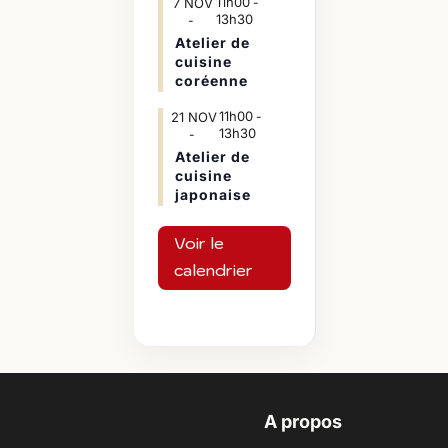
11h00
7
NOV
-
13h30
Atelier de
cuisine
coréenne
11h00
21
NOV
-
13h30
Atelier de
cuisine
japonaise
Voir le
calendrier
A propos