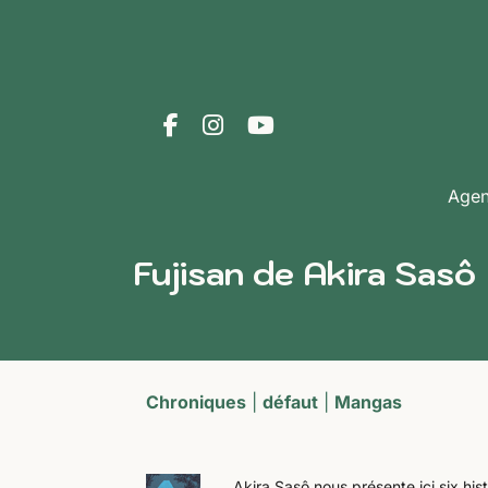
Age
Fujisan de Akira Sasô
Chroniques
|
défaut
|
Mangas
Akira Sasô nous présente ici six his