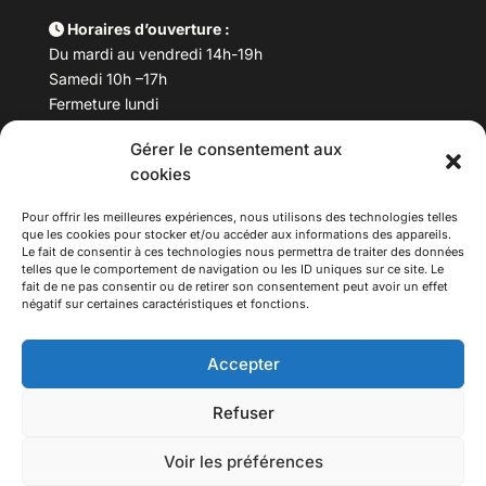
Horaires d’ouverture :
Du mardi au vendredi 14h-19h
Samedi 10h –17h
Fermeture lundi
Gérer le consentement aux
Téléphone :
04 78 53 06 40
cookies
Email :
maisondesculturesasiatiques@asiexpo.com
Pour offrir les meilleures expériences, nous utilisons des technologies telles
que les cookies pour stocker et/ou accéder aux informations des appareils.
Le fait de consentir à ces technologies nous permettra de traiter des données
telles que le comportement de navigation ou les ID uniques sur ce site. Le
fait de ne pas consentir ou de retirer son consentement peut avoir un effet
négatif sur certaines caractéristiques et fonctions.
Accepter
Refuser
© 2026 Asiexpo — Maison des Cultures Asiatiques.
Voir les préférences
Tous droits réservés.