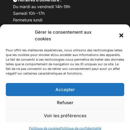
Du mardi au vendredi 14h-19h
Samedi 10h –17h
Fermeture lundi
Gérer le consentement aux
Téléphone :
04 78 53 06 40
cookies
Email :
maisondesculturesasiatiques@asiexpo.com
Pour offrir les meilleures expériences, nous utilisons des technologies telles
que les cookies pour stocker et/ou accéder aux informations des appareils.
Le fait de consentir à ces technologies nous permettra de traiter des données
telles que le comportement de navigation ou les ID uniques sur ce site. Le
fait de ne pas consentir ou de retirer son consentement peut avoir un effet
négatif sur certaines caractéristiques et fonctions.
Accepter
Refuser
© 2026 Asiexpo — Maison des Cultures Asiatiques.
Voir les préférences
Tous droits réservés.
Politique de cookies
Politique de confidentialité