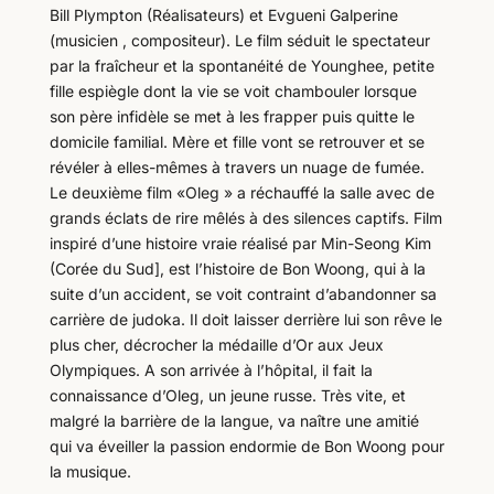
Bill Plympton (Réalisateurs) et Evgueni Galperine
(musicien , compositeur). Le film séduit le spectateur
par la fraîcheur et la spontanéité de Younghee, petite
fille espiègle dont la vie se voit chambouler lorsque
son père infidèle se met à les frapper puis quitte le
domicile familial. Mère et fille vont se retrouver et se
révéler à elles-mêmes à travers un nuage de fumée.
Le deuxième film «Oleg » a réchauffé la salle avec de
grands éclats de rire mêlés à des silences captifs. Film
inspiré d’une histoire vraie réalisé par Min-Seong Kim
(Corée du Sud], est l’histoire de Bon Woong, qui à la
suite d’un accident, se voit contraint d’abandonner sa
carrière de judoka. Il doit laisser derrière lui son rêve le
plus cher, décrocher la médaille d’Or aux Jeux
Olympiques. A son arrivée à l’hôpital, il fait la
connaissance d’Oleg, un jeune russe. Très vite, et
malgré la barrière de la langue, va naître une amitié
qui va éveiller la passion endormie de Bon Woong pour
la musique.