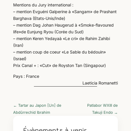
Mentions du Jury international :
– mention Evguéni Galperine à «Sangam» de Prashant
Barghava (Etats-Unis/Inde)
– mention Dag Johan Haugerud à «Smoke-flavoured
life»de Eunjung Ryou (Corée du Sud)
– mention Keren Yedayaà «Le cri» de Rahim Zahibi
(Iran)
– mention coup de coeur «Le Sable du bédouin»
(Israel)
Prix Canal + : «Cut» de Royston Tan (Singapour)
Pays : France
Laeticia Romanetti
←
Tartar au Japon [Un] de
Patlabor WXIII de
Abdûrrechid Ibrahim
Takuji Endo
→
Évènements à venir