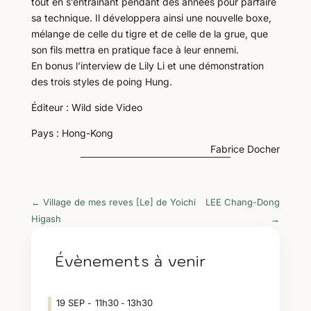
tout en s’entraînant pendant des années pour parfaire
sa technique. Il développera ainsi une nouvelle boxe,
mélange de celle du tigre et de celle de la grue, que
son fils mettra en pratique face à leur ennemi.
En bonus l’interview de Lily Li et une démonstration
des trois styles de poing Hung.
Éditeur : Wild side Video
Pays : Hong-Kong
Fabrice Docher
←
Village de mes reves [Le] de Yoichi
LEE Chang-Dong
Higash
→
Évènements à venir
19
SEP
11h30
13h30
-