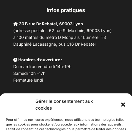
Infos pratiques
30 B rue Dr Rebatel, 69003 Lyon
(adresse postale : 62 rue St Maximin, 69003 Lyon)
à 100 mètres du métro D Monplaisir Lumière, T3
Dauphiné Lacassagne, bus C16 Dr Rebatel
Horaires d’ouverture :
Du mardi au vendredi 14h-19h
Samedi 10h –17h
Fermeture lundi
Téléphone :
04 78 53 06 40
Gérer le consentement aux
Email :
maisondesculturesasiatiques@asiexpo.com
cookies
Pour offrir les meilleures expériences, nous utilisons des technologies telles
que les cookies pour stocker et/ou accéder aux informations des appareils.
Le fait de consentir à ces technologies nous permettra de traiter des données