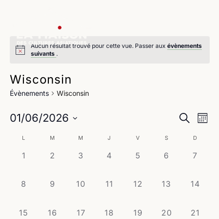
Aucun résultat trouvé pour cette vue. Passer aux
évènements
suivants
.
Wisconsin
Évènements
Wisconsin
Na
Reche
01/06/2026
Recherche
Mois
de
Sélectionnez
et
Calendrier
L
M
M
J
V
S
D
une
vu
navig
date.
0
0
0
0
0
0
0
1
2
3
4
5
6
7
de
Év
évènement,
évènement,
évènement,
évènement,
évènement,
évènement,
évène
de
Évènements
0
0
0
0
0
0
0
8
9
10
11
12
13
14
vues
évènement,
évènement,
évènement,
évènement,
évènement,
évènement,
évènem
Évène
0
0
0
0
0
0
0
15
16
17
18
19
20
21