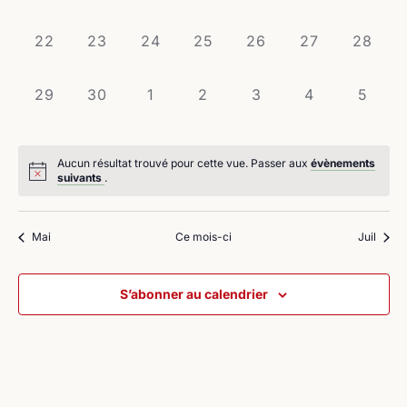
évènement,
évènement,
évènement,
évènement,
évènement,
évènement,
évènem
0
0
0
0
0
0
0
22
23
24
25
26
27
28
évènement,
évènement,
évènement,
évènement,
évènement,
évènement,
évènem
0
0
0
0
0
0
0
29
30
1
2
3
4
5
évènement,
évènement,
évènement,
évènement,
évènement,
évènement,
évène
Aucun résultat trouvé pour cette vue. Passer aux
évènements
suivants
.
Mai
Ce mois-ci
Juil
S’abonner au calendrier