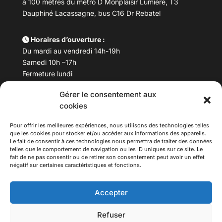
à 100 mètres du métro D Monplaisir Lumière, T3
Dauphiné Lacassagne, bus C16 Dr Rebatel
Horaires d’ouverture :
Du mardi au vendredi 14h-19h
Samedi 10h –17h
Fermeture lundi
Gérer le consentement aux
Téléphone :
04 78 53 06 40
cookies
Email :
maisondesculturesasiatiques@asiexpo.com
Pour offrir les meilleures expériences, nous utilisons des technologies telles
que les cookies pour stocker et/ou accéder aux informations des appareils.
Le fait de consentir à ces technologies nous permettra de traiter des données
telles que le comportement de navigation ou les ID uniques sur ce site. Le
fait de ne pas consentir ou de retirer son consentement peut avoir un effet
négatif sur certaines caractéristiques et fonctions.
Accepter
Refuser