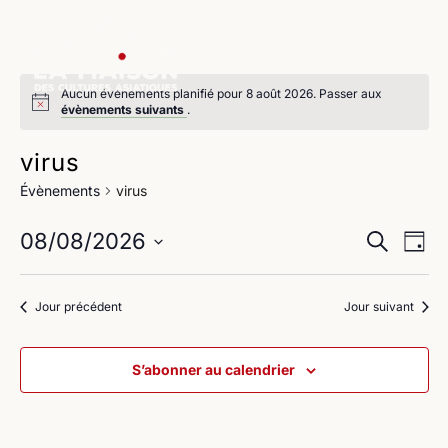
Aucun évènements planifié pour 8 août 2026. Passer aux
évènements suivants
.
virus
Évènements
virus
Na
Reche
08/08/2026
Recherche
Jour
de
Sélectionnez
et
une
vu
Jour précédent
Jour suivant
navig
date.
Év
de
S’abonner au calendrier
vues
Évène