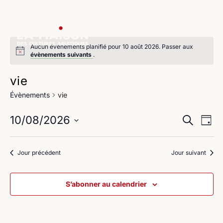
Aucun évènements planifié pour 10 août 2026. Passer aux
évènements suivants
.
vie
Évènements
vie
Na
Reche
10/08/2026
Recherche
Jour
de
Sélectionnez
et
une
vu
Jour précédent
Jour suivant
navig
date.
Év
de
S’abonner au calendrier
vues
Évène