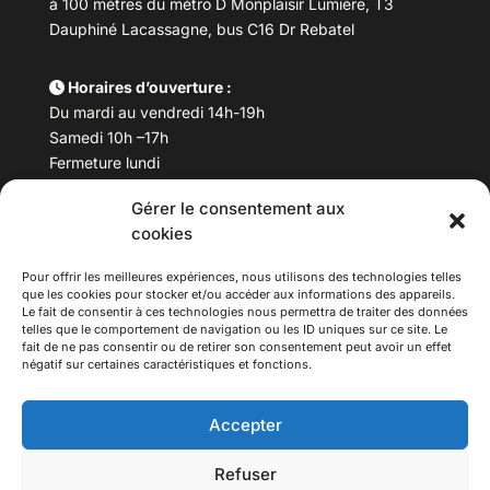
à 100 mètres du métro D Monplaisir Lumière, T3
Dauphiné Lacassagne, bus C16 Dr Rebatel
Horaires d’ouverture :
Du mardi au vendredi 14h-19h
Samedi 10h –17h
Fermeture lundi
Gérer le consentement aux
Téléphone :
04 78 53 06 40
cookies
Email :
maisondesculturesasiatiques@asiexpo.com
Pour offrir les meilleures expériences, nous utilisons des technologies telles
que les cookies pour stocker et/ou accéder aux informations des appareils.
Le fait de consentir à ces technologies nous permettra de traiter des données
telles que le comportement de navigation ou les ID uniques sur ce site. Le
fait de ne pas consentir ou de retirer son consentement peut avoir un effet
négatif sur certaines caractéristiques et fonctions.
Accepter
Refuser