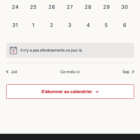
0
0
0
0
0
0
0
24
25
26
27
28
29
30
évènement,
évènement,
évènement,
évènement,
évènement,
évènement,
évènem
0
0
0
0
0
0
0
31
1
2
3
4
5
6
évènement,
évènement,
évènement,
évènement,
évènement,
évènement,
évène
Il n’y a pas d’évènements ce jour là.
Juil
Ce mois-ci
Sep
S’abonner au calendrier