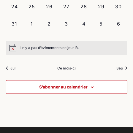
0
0
0
0
0
0
0
24
25
26
27
28
29
30
évènement,
évènement,
évènement,
évènement,
évènement,
évènement,
évènem
0
0
0
0
0
0
0
31
1
2
3
4
5
6
évènement,
évènement,
évènement,
évènement,
évènement,
évènement,
évène
Il n’y a pas d’évènements ce jour là.
Juil
Ce mois-ci
Sep
S’abonner au calendrier