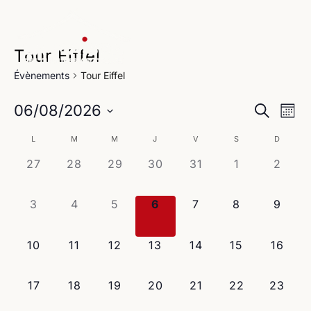
Tour Eiffel
Évènements
Tour Eiffel
Na
Reche
06/08/2026
Recherche
Mois
de
Sélectionnez
et
Calendrier
L
M
M
J
V
S
D
une
vu
navig
date.
0
0
0
0
0
0
0
27
28
29
30
31
1
2
de
Év
évènement,
évènement,
évènement,
évènement,
évènement,
évènement,
évène
de
Évènements
0
0
0
0
0
0
0
3
4
5
6
7
8
9
vues
évènement,
évènement,
évènement,
évènement,
évènement,
évènement,
évène
Évène
0
0
0
0
0
0
0
10
11
12
13
14
15
16
évènement,
évènement,
évènement,
évènement,
évènement,
évènement,
évènem
0
0
0
0
0
0
0
17
18
19
20
21
22
23
évènement,
évènement,
évènement,
évènement,
évènement,
évènement,
évènem