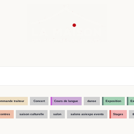
nda
Cours de langue
Chroniques
Boutique
Co
mmande traiteur
Concert
Cours de langue
danse
Exposition
Ex
contres
saison culturelle
salon
salons asiexpo events
Stages
t