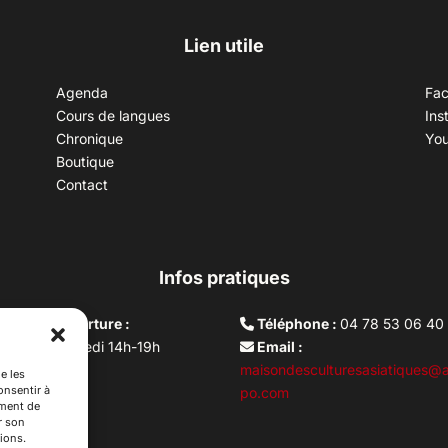
Lien utile
Agenda
Fa
Cours de langues
Ins
Chronique
Yo
Boutique
Contact
Infos pratiques
aires d’ouverture :
Téléphone :
04 78 53 06 40
rdi au vendredi 14h-19h
Email :
i 10h –17h
maisondesculturesasiatiques@a
e les
onsentir à
ture lundi
po.com
ement de
r son
ions.