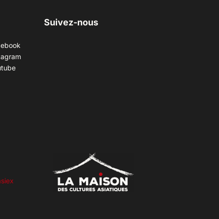
Suivez-nous
cebook
tagram
utube
siex