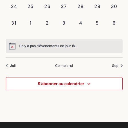
0
0
0
0
0
0
0
24
25
26
27
28
29
30
évènement,
évènement,
évènement,
évènement,
évènement,
évènement,
évènem
0
0
0
0
0
0
0
31
1
2
3
4
5
6
évènement,
évènement,
évènement,
évènement,
évènement,
évènement,
évène
Il n’y a pas d’évènements ce jour là.
Juil
Ce mois-ci
Sep
S’abonner au calendrier