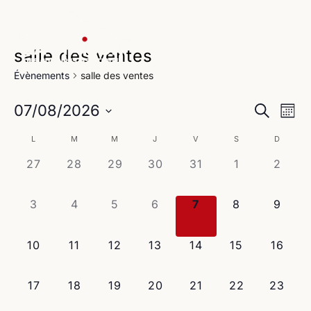
salle des ventes
Évènements
salle des ventes
Na
Reche
07/08/2026
Recherche
Mois
de
Sélectionnez
et
Calendrier
L
M
M
J
V
S
D
une
vu
navig
date.
0
0
0
0
0
0
0
27
28
29
30
31
1
2
de
Év
évènement,
évènement,
évènement,
évènement,
évènement,
évènement,
évène
de
Évènements
0
0
0
0
0
0
0
3
4
5
6
7
8
9
vues
évènement,
évènement,
évènement,
évènement,
évènement,
évènement,
évène
Évène
0
0
0
0
0
0
0
10
11
12
13
14
15
16
évènement,
évènement,
évènement,
évènement,
évènement,
évènement,
évènem
0
0
0
0
0
0
0
17
18
19
20
21
22
23
évènement,
évènement,
évènement,
évènement,
évènement,
évènement,
évènem