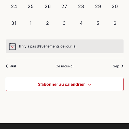
0
0
0
0
0
0
0
24
25
26
27
28
29
30
évènement,
évènement,
évènement,
évènement,
évènement,
évènement,
évènem
0
0
0
0
0
0
0
31
1
2
3
4
5
6
évènement,
évènement,
évènement,
évènement,
évènement,
évènement,
évène
Il n’y a pas d’évènements ce jour là.
Juil
Ce mois-ci
Sep
S’abonner au calendrier