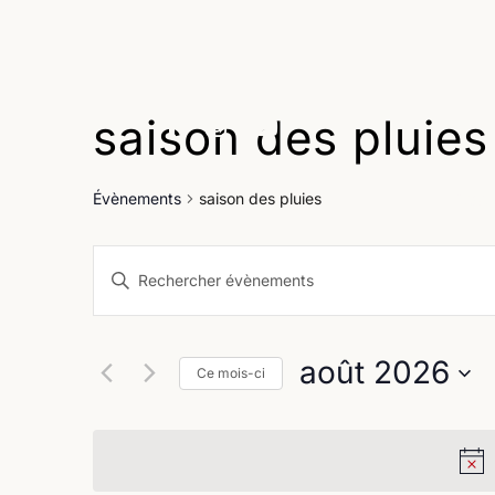
saison des pluies
Age
Évènements
saison des pluies
Recherche
Saisir
et
mot-
clé.
navigation
Rechercher
août 2026
Évènements
Ce mois-ci
de
par
Sélectionnez
vues
mot-
une
clé.
Évènements
date.