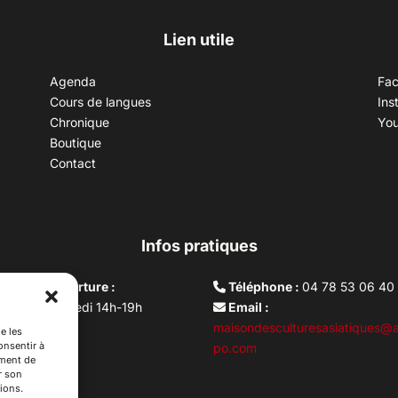
Lien utile
Agenda
Fa
Cours de langues
Ins
Chronique
Yo
Boutique
Contact
Infos pratiques
aires d’ouverture :
Téléphone :
04 78 53 06 40
rdi au vendredi 14h-19h
Email :
i 10h –17h
maisondesculturesasiatiques@a
e les
onsentir à
ture lundi
po.com
ement de
r son
ions.