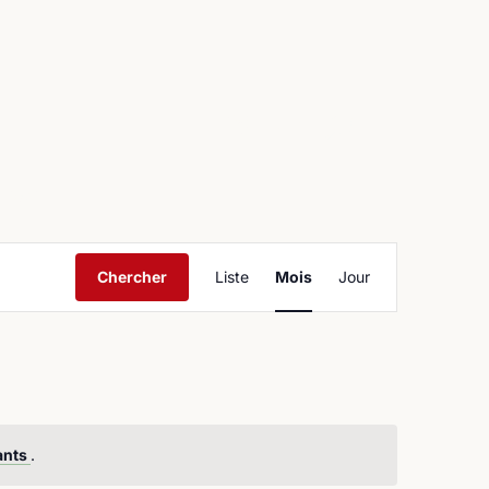
ntact
Navigation
Chercher
Liste
Mois
Jour
de
vues
Évènement
ants
.