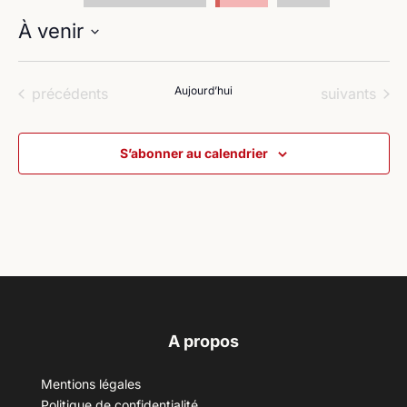
À venir
Sélectionnez
une
Évènements
Aujourd’hui
Évènements
précédents
suivants
date.
S’abonner au calendrier
A propos
Mentions légales
Politique de confidentialité