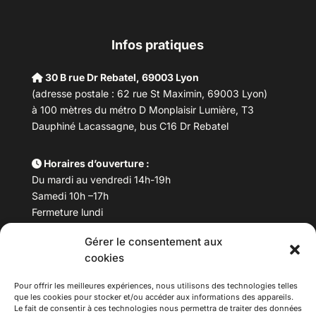
Infos pratiques
30 B rue Dr Rebatel, 69003 Lyon
(adresse postale : 62 rue St Maximin, 69003 Lyon)
à 100 mètres du métro D Monplaisir Lumière, T3
Dauphiné Lacassagne, bus C16 Dr Rebatel
Horaires d’ouverture :
Du mardi au vendredi 14h-19h
Samedi 10h –17h
Fermeture lundi
Gérer le consentement aux
Téléphone :
04 78 53 06 40
cookies
Email :
maisondesculturesasiatiques@asiexpo.com
Pour offrir les meilleures expériences, nous utilisons des technologies telles
que les cookies pour stocker et/ou accéder aux informations des appareils.
Le fait de consentir à ces technologies nous permettra de traiter des données