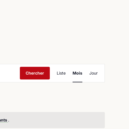
ntact
Navigation
Chercher
Liste
Mois
Jour
de
vues
Évènement
ants
.