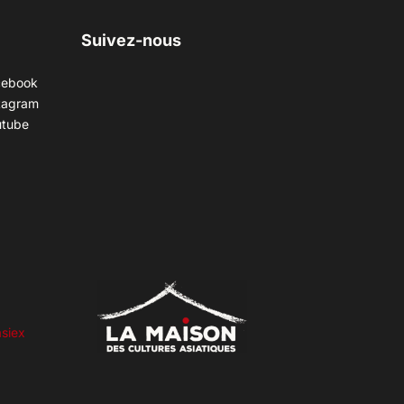
Suivez-nous
cebook
tagram
utube
siex