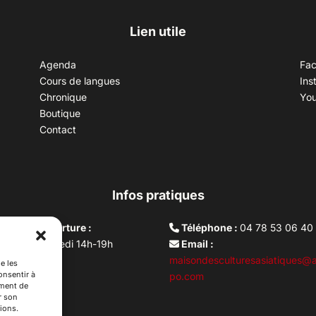
Lien utile
Agenda
Fa
Cours de langues
Ins
Chronique
Yo
Boutique
Contact
Infos pratiques
aires d’ouverture :
Téléphone :
04 78 53 06 40
rdi au vendredi 14h-19h
Email :
i 10h –17h
maisondesculturesasiatiques@a
e les
onsentir à
ture lundi
po.com
ement de
r son
ions.