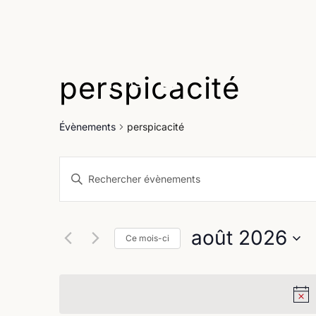
perspicacité
Age
Évènements
perspicacité
Recherche
Saisir
et
mot-
clé.
navigation
Rechercher
août 2026
Évènements
Ce mois-ci
de
par
Sélectionnez
vues
mot-
une
clé.
Évènements
date.