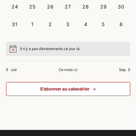
0
0
0
0
0
0
0
24
25
26
27
28
29
30
évènement,
évènement,
évènement,
évènement,
évènement,
évènement,
évènem
0
0
0
0
0
0
0
31
1
2
3
4
5
6
évènement,
évènement,
évènement,
évènement,
évènement,
évènement,
évène
Il n’y a pas d’évènements ce jour là.
Juil
Ce mois-ci
Sep
S’abonner au calendrier