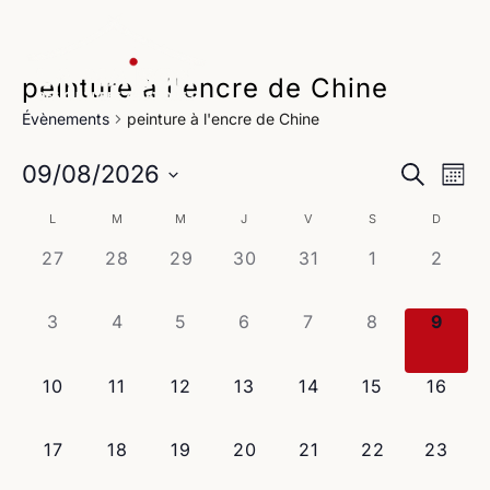
peinture à l'encre de Chine
Évènements
peinture à l'encre de Chine
Na
Reche
09/08/2026
Recherche
Mois
de
Sélectionnez
et
Calendrier
L
M
M
J
V
S
D
une
vu
navig
date.
0
0
0
0
0
0
0
27
28
29
30
31
1
2
de
Év
évènement,
évènement,
évènement,
évènement,
évènement,
évènement,
évène
de
Évènements
0
0
0
0
0
0
0
3
4
5
6
7
8
9
vues
évènement,
évènement,
évènement,
évènement,
évènement,
évènement,
évène
Évène
0
0
0
0
0
0
0
10
11
12
13
14
15
16
évènement,
évènement,
évènement,
évènement,
évènement,
évènement,
évènem
0
0
0
0
0
0
0
17
18
19
20
21
22
23
évènement,
évènement,
évènement,
évènement,
évènement,
évènement,
évènem