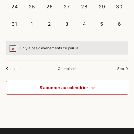
0
0
0
0
0
0
0
24
25
26
27
28
29
30
évènement,
évènement,
évènement,
évènement,
évènement,
évènement,
évènem
0
0
0
0
0
0
0
31
1
2
3
4
5
6
évènement,
évènement,
évènement,
évènement,
évènement,
évènement,
évène
Il n’y a pas d’évènements ce jour là.
Juil
Ce mois-ci
Sep
S’abonner au calendrier