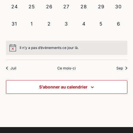
0
0
0
0
0
0
0
24
25
26
27
28
29
30
évènement,
évènement,
évènement,
évènement,
évènement,
évènement,
évènem
0
0
0
0
0
0
0
31
1
2
3
4
5
6
évènement,
évènement,
évènement,
évènement,
évènement,
évènement,
évène
Il n’y a pas d’évènements ce jour là.
Juil
Ce mois-ci
Sep
S’abonner au calendrier