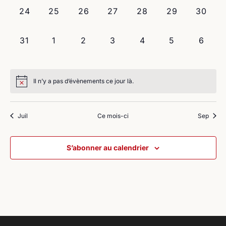
0
0
0
0
0
0
0
24
25
26
27
28
29
30
évènement,
évènement,
évènement,
évènement,
évènement,
évènement,
évènem
0
0
0
0
0
0
0
31
1
2
3
4
5
6
évènement,
évènement,
évènement,
évènement,
évènement,
évènement,
évène
Il n’y a pas d’évènements ce jour là.
Juil
Ce mois-ci
Sep
S’abonner au calendrier