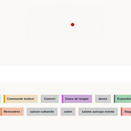
nda
Cours de langue
Chroniques
Boutique
Co
Commande traiteur
Concert
Cours de langue
danse
Expositio
Rencontres
saison culturelle
salon
salons asiexpo events
Stag