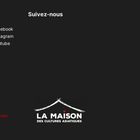
Suivez-nous
cebook
tagram
utube
siex