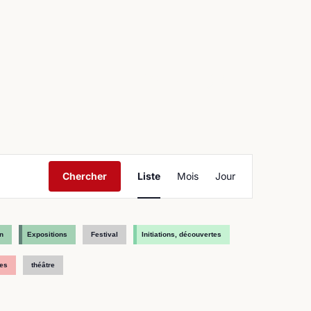
ntact
Navigation
Chercher
Liste
Mois
Jour
de
vues
Évènement
n
Expositions
Festival
Initiations, découvertes
es
théâtre