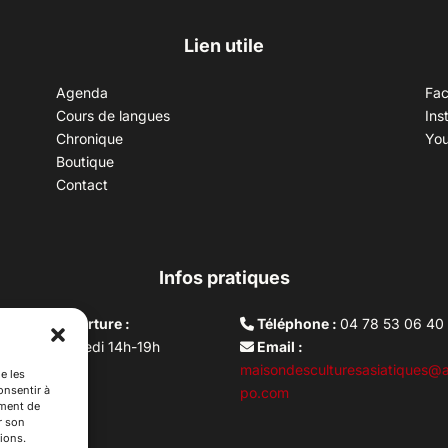
Lien utile
Agenda
Fa
Cours de langues
Ins
Chronique
Yo
Boutique
Contact
Infos pratiques
aires d’ouverture :
Téléphone :
04 78 53 06 40
rdi au vendredi 14h-19h
Email :
i 10h –17h
maisondesculturesasiatiques@a
e les
onsentir à
ture lundi
po.com
ement de
r son
ions.