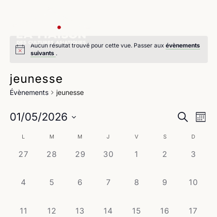
Aucun résultat trouvé pour cette vue. Passer aux
évènements
suivants
.
jeunesse
Évènements
jeunesse
Na
Reche
01/05/2026
Recherche
Mois
de
Sélectionnez
et
Calendrier
L
M
M
J
V
S
D
une
vu
navig
date.
0
0
0
0
0
0
0
27
28
29
30
1
2
3
de
Év
évènement,
évènement,
évènement,
évènement,
évènement,
évènement,
évène
de
Évènements
0
0
0
0
0
0
0
4
5
6
7
8
9
10
vues
évènement,
évènement,
évènement,
évènement,
évènement,
évènement,
évènem
Évène
0
0
0
0
0
0
0
11
12
13
14
15
16
17