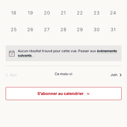
évènement,
évènement,
évènement,
évènement,
évènement,
évènement,
évènem
0
0
0
0
0
0
0
18
19
20
21
22
23
24
évènement,
évènement,
évènement,
évènement,
évènement,
évènement,
évènem
0
0
0
0
0
0
0
25
26
27
28
29
30
31
évènement,
évènement,
évènement,
évènement,
évènement,
évènement,
évènem
Aucun résultat trouvé pour cette vue. Passer aux
évènements
suivants
.
Ce mois-ci
Avr
Juin
S’abonner au calendrier