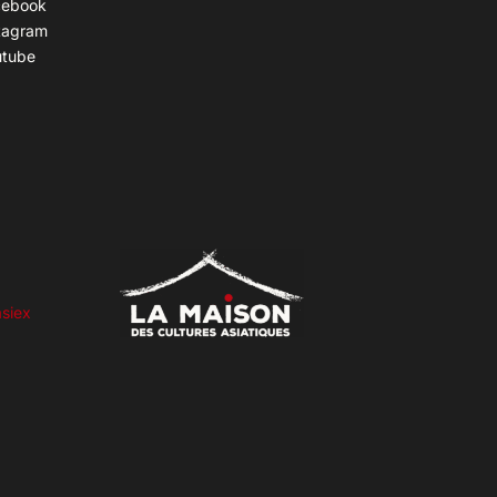
cebook
tagram
utube
siex