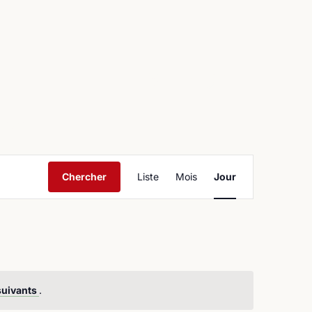
ntact
Navigation
Chercher
Liste
Mois
Jour
de
vues
Évènement
suivants
.