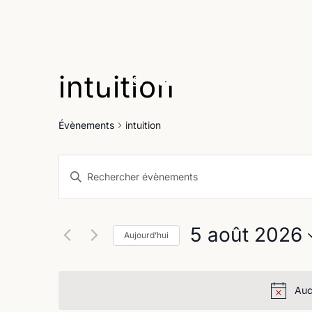
intuition
Age
Évènements
intuition
Recherche
Saisir
et
mot-
clé.
navigation
Rechercher
5 août 2026
Évènements
Aujourd’hui
de
par
Sélectionnez
vues
mot-
une
clé.
Évènements
date.
Auc