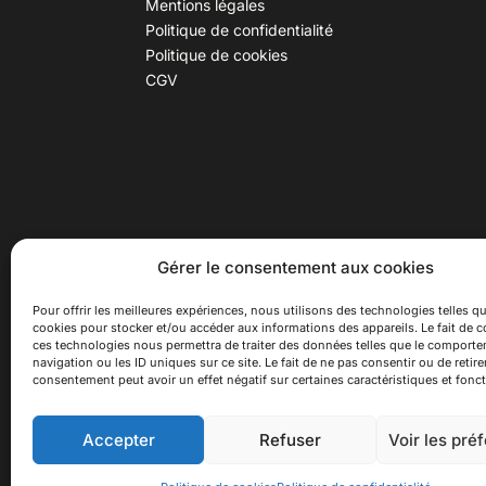
Mentions légales
Politique de confidentialité
Politique de cookies
CGV
30 B rue Dr Rebatel, 69003 Lyon
Hor
Gérer le consentement aux cookies
(adresse postale : 62 rue St
Du ma
Maximin, 69003 Lyon)
Samed
Pour offrir les meilleures expériences, nous utilisons des technologies telles qu
cookies pour stocker et/ou accéder aux informations des appareils. Le fait de c
à 100 mètres du métro D Monplaisir
Ferme
ces technologies nous permettra de traiter des données telles que le comport
Lumière, T3 Dauphiné Lacassagne,
navigation ou les ID uniques sur ce site. Le fait de ne pas consentir ou de retire
bus C16 Dr Rebatel
consentement peut avoir un effet négatif sur certaines caractéristiques et fonct
Accepter
Refuser
Voir les pré
© 2026 Asiexpo — Maison des Cultures Asiatiqu