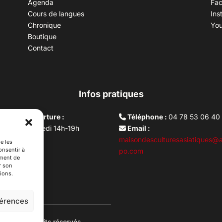
Agenda
Fa
Cours de langues
Ins
Chronique
Yo
Boutique
Contact
Infos pratiques
aires d’ouverture :
Téléphone :
04 78 53 06 40
rdi au vendredi 14h-19h
Email :
i 10h –17h
maisondesculturesasiatiques@a
e les
onsentir à
ture lundi
po.com
ement de
r son
ions.
férences
es. Tous droits réservés.