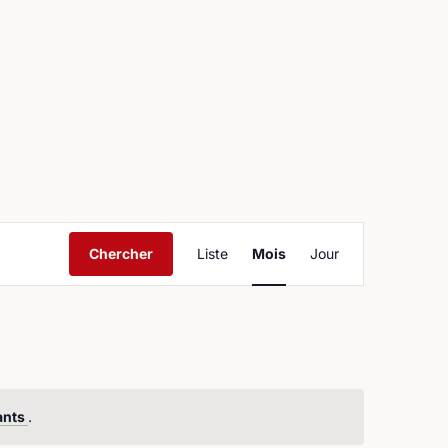
ntact
Navigation
Chercher
Liste
Mois
Jour
de
vues
Évènement
ants
.