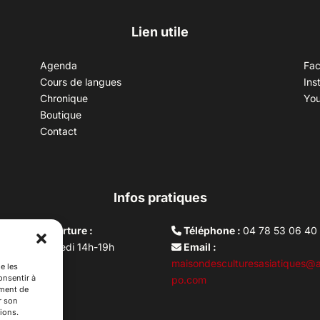
Lien utile
Agenda
Fa
Cours de langues
Ins
Chronique
Yo
Boutique
Contact
Infos pratiques
aires d’ouverture :
Téléphone :
04 78 53 06 40
rdi au vendredi 14h-19h
Email :
i 10h –17h
maisondesculturesasiatiques@a
e les
onsentir à
ture lundi
po.com
ement de
r son
ions.