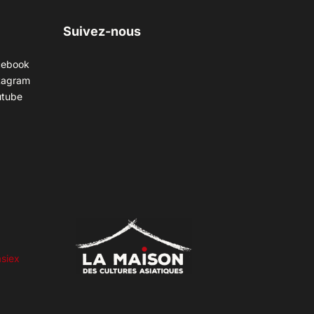
Suivez-nous
cebook
tagram
utube
siex