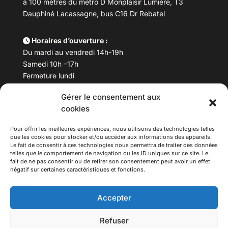
à 100 mètres du métro D Monplaisir Lumière, T3
Dauphiné Lacassagne, bus C16 Dr Rebatel
Horaires d’ouverture :
Du mardi au vendredi 14h-19h
Samedi 10h –17h
Fermeture lundi
Gérer le consentement aux
Téléphone :
04 78 53 06 40
cookies
Email :
maisondesculturesasiatiques@asiexpo.com
Pour offrir les meilleures expériences, nous utilisons des technologies telles
que les cookies pour stocker et/ou accéder aux informations des appareils.
Le fait de consentir à ces technologies nous permettra de traiter des données
telles que le comportement de navigation ou les ID uniques sur ce site. Le
fait de ne pas consentir ou de retirer son consentement peut avoir un effet
négatif sur certaines caractéristiques et fonctions.
Accepter
Refuser