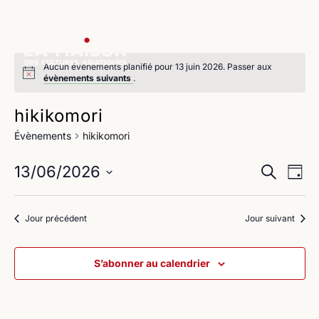
Aucun évènements planifié pour 13 juin 2026. Passer aux
évènements suivants
.
hikikomori
Évènements
hikikomori
Na
Reche
13/06/2026
Recherche
Jour
de
Sélectionnez
et
une
vu
Jour précédent
Jour suivant
navig
date.
Év
de
S’abonner au calendrier
vues
Évène